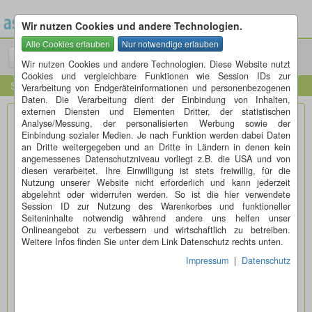
Wir nutzen Cookies und andere Technologien.
Menü
Suchen
Wir nutzen Cookies und andere Technologien. Diese Website nutzt
Cookies und vergleichbare Funktionen wie Session IDs zur
Startseite
Verarbeitung von Endgeräteinformationen und personenbezogenen
Daten. Die Verarbeitung dient der Einbindung von Inhalten,
externen Diensten und Elementen Dritter, der statistischen
Kontaktformular für den Erstkontakt mit dem
Analyse/Messung, der personalisierten Werbung sowie der
Einbindung sozialer Medien. Je nach Funktion werden dabei Daten
Inserenten
an Dritte weitergegeben und an Dritte in Ländern in denen kein
Über dieses Formular erreichen Sie den Inserenten der
angemessenes Datenschutzniveau vorliegt z.B. die USA und von
diesen verarbeitet. Ihre Einwilligung ist stets freiwillig, für die
Anzeige, unter welcher Sie gerade den blauen Button "Auf
Nutzung unserer Website nicht erforderlich und kann jederzeit
diese Anzeige antworten" geklickt haben.
abgelehnt oder widerrufen werden. So ist die hier verwendete
Session ID zur Nutzung des Warenkorbes und funktioneller
Seiteninhalte notwendig während andere uns helfen unser
Ihre Emailadresse:*
Onlineangebot zu verbessern und wirtschaftlich zu betreiben.
Weitere Infos finden Sie unter dem Link Datenschutz rechts unten.
Impressum
|
Datenschutz
E-mail wiederhohlen:*