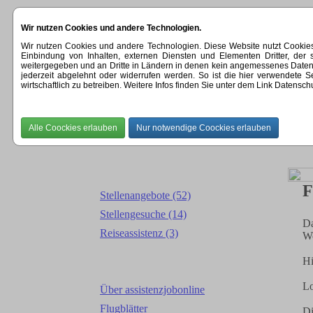
Wir nutzen Cookies und andere Technologien.
Wir nutzen Cookies und andere Technologien. Diese Website nutzt Cookie
Einbindung von Inhalten, externen Diensten und Elementen Dritter, der
Startseite
Stellengesuche
offene St
weitergegeben und an Dritte in Ländern in denen kein angemessenes Datenschut
jederzeit abgelehnt oder widerrufen werden. So ist die hier verwendete
wirtschaftlich zu betreiben. Weitere Infos finden Sie unter dem Link Datensch
PLZ
F
Stellenangebote (52)
Stellengesuche (14)
Da
Reiseassistenz (3)
We
Hi
Lo
Über assistenzjobonline
Flugblätter
Di