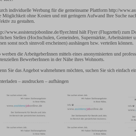
rch individuelle Werbung für die gemeinsame Plattform http://www.as
e Möglichkeit ohne Kosten und mit geringem Aufwand Ihre Suche nach
fektiv zu gestalten.
tp://www.assistenzjobonline.de/flyer.html hält Flyer (Flugzettel) zum D
lichen Stellen (Hochschulen, Gemeinden, Supermärkte, Arbeitsämter un
nen sonst noch sinnvoll erscheinen) aushängen bzw. verteilen können.
 werben die ArbeitgeberInnen mittels eines anonymisierten und profess
tenziellen BewerberInnen in der Nähe ihres Wohnorts.
nn Sie das Angebot wahrnehmen möchten, suchen Sie sich einfach einen
nterladen – ausdrucken – aufhängen