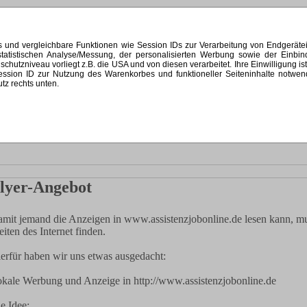
s und vergleichbare Funktionen wie Session IDs zur Verarbeitung von Endgerät
 statistischen Analyse/Messung, der personalisierten Werbung sowie der Einb
ellen
Kontakt
Impressum
zniveau vorliegt z.B. die USA und von diesen verarbeitet. Ihre Einwilligung ist st
 Session ID zur Nutzung des Warenkorbes und funktioneller Seiteninhalte notw
utz rechts unten.
lyer-Angebot
mit jemand die Anzeigen in www.assistenzjobonline.de lesen kann, mu
iten des Internet finden.
erfür haben wir uns etwas ausgedacht:
kale Werbung und Anzeige in http://www.assistenzjobonline.de
e Idee: