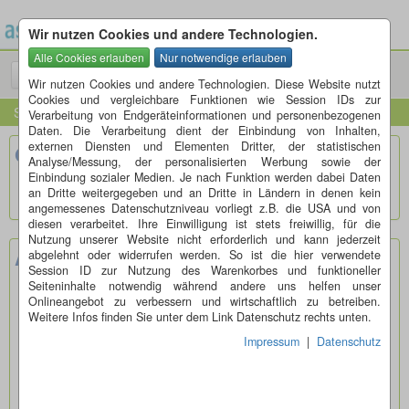
Wir nutzen Cookies und andere Technologien.
Menü
Suchen
Wir nutzen Cookies und andere Technologien. Diese Website nutzt
Cookies und vergleichbare Funktionen wie Session IDs zur
Startseite
»
Stellenangebote
»
PLZ 8...
Verarbeitung von Endgeräteinformationen und personenbezogenen
Daten. Die Verarbeitung dient der Einbindung von Inhalten,
externen Diensten und Elementen Dritter, der statistischen
Offen Stellen PLZ 8...
Analyse/Messung, der personalisierten Werbung sowie der
Einbindung sozialer Medien. Je nach Funktion werden dabei Daten
an Dritte weitergegeben und an Dritte in Ländern in denen kein
angemessenes Datenschutzniveau vorliegt z.B. die USA und von
diesen verarbeitet. Ihre Einwilligung ist stets freiwillig, für die
Nutzung unserer Website nicht erforderlich und kann jederzeit
Assistenz gesucht
abgelehnt oder widerrufen werden. So ist die hier verwendete
Session ID zur Nutzung des Warenkorbes und funktioneller
Seiteninhalte notwendig während andere uns helfen unser
Liebe/r Stellensuchende/r,
Onlineangebot zu verbessern und wirtschaftlich zu betreiben.
mit Assistenz möchtest du jemandem durch ein aktives,
Weitere Infos finden Sie unter dem Link Datenschutz rechts unten.
selbstständiges und freies Leben begleiten? Ein Team in dem
Impressum
|
Datenschutz
viele sympathische Kollegen/innen arbeiten passt zu dir?
Dann schau doch mal ob ein Job in zwischen Augsburg,
München und Mindelheim zu den folgenden Konditionen nicht
das Richtige für dich ist: